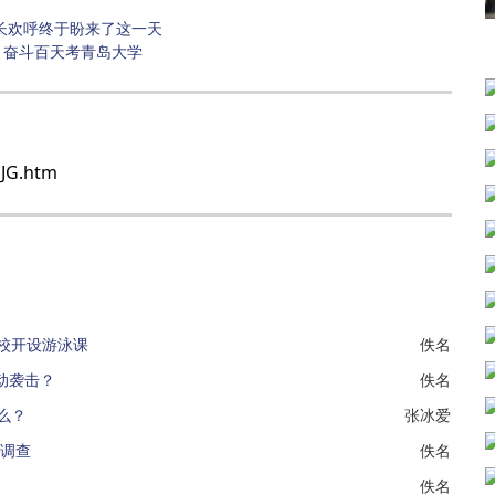
长欢呼终于盼来了这一天
：奋斗百天考青岛大学
JG.htm
校开设游泳课
佚名
动袭击？
佚名
么？
张冰爱
职调查
佚名
佚名