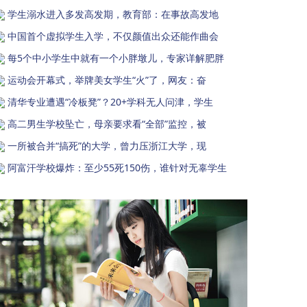
学生溺水进入多发高发期，教育部：在事故高发地
中国首个虚拟学生入学，不仅颜值出众还能作曲会
每5个中小学生中就有一个小胖墩儿，专家详解肥胖
运动会开幕式，举牌美女学生“火”了，网友：奋
清华专业遭遇“冷板凳”？20+学科无人问津，学生
高二男生学校坠亡，母亲要求看“全部”监控，被
一所被合并“搞死”的大学，曾力压浙江大学，现
阿富汗学校爆炸：至少55死150伤，谁针对无辜学生