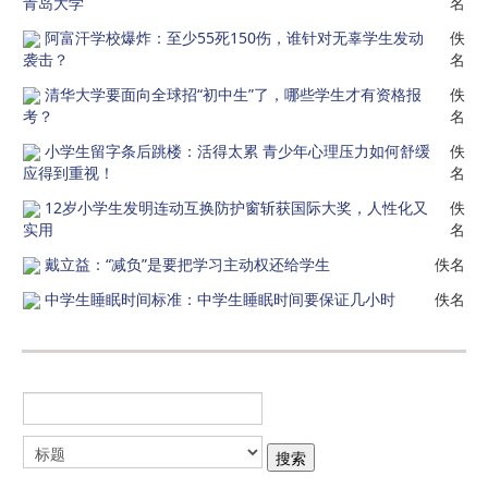
青岛大学
名
阿富汗学校爆炸：至少55死150伤，谁针对无辜学生发动
佚
袭击？
名
清华大学要面向全球招“初中生”了，哪些学生才有资格报
佚
考？
名
小学生留字条后跳楼：活得太累 青少年心理压力如何舒缓
佚
应得到重视！
名
12岁小学生发明连动互换防护窗斩获国际大奖，人性化又
佚
实用
名
戴立益：“减负”是要把学习主动权还给学生
佚名
中学生睡眠时间标准：中学生睡眠时间要保证几小时
佚名