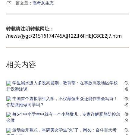
·下一篇文章：
高考灰生态
转载请注明转载网址：
/news/jygc/21516174745AIJ122IF6FHEJC8CE2J7.htm
相关内容
学生溺水进入多发高发期，教育部：在事故高发地区学校
佚
开设游泳课
名
中国首个虚拟学生入学，不仅颜值出众还能作曲会写诗！
佚
你想跟她做同学吗？
名
每5个中小学生中就有一个小胖墩儿，专家详解肥胖防控怎
佚
么做
名
运动会开幕式，举牌美女学生“火”了，网友：奋斗百天考
佚