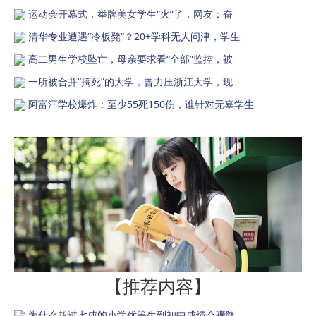
运动会开幕式，举牌美女学生“火”了，网友：奋
清华专业遭遇“冷板凳”？20+学科无人问津，学生
高二男生学校坠亡，母亲要求看“全部”监控，被
一所被合并“搞死”的大学，曾力压浙江大学，现
阿富汗学校爆炸：至少55死150伤，谁针对无辜学生
【推荐内容】
为什么超过七成的小学优等生到初中成绩会骤降