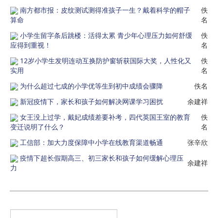
南方都市报：皮纹测试测得准孩子一生？戴着科学的帽子
佚
算命
名
小学生留字条后跳楼：活得太累 青少年心理压力如何舒缓
佚
应得到重视！
名
12岁小学生发明连动互换防护窗斩获国际大奖，人性化又
佚
实用
名
为什么超过七成的小学优等生到初中成绩会骤降
佚名
新冠疫情下，家长和孩子如何解决网课学习困扰
余建祥
女王没上过学，戴妃成绩差要补考，四代英国王室的教育
佚
变迁说明了什么？
名
工信部：加大力度保障中小学在线教育渠道畅通
张辛欣
疫情下超长假期高三、初三家长和孩子如何缓解心理压
余建祥
力