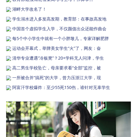
湖畔大学改名了！
学生溺水进入多发高发期，教育部：在事故高发地
中国首个虚拟学生入学，不仅颜值出众还能作曲会
每5个中小学生中就有一个小胖墩儿，专家详解肥胖
运动会开幕式，举牌美女学生“火”了，网友：奋
清华专业遭遇“冷板凳”？20+学科无人问津，学生
高二男生学校坠亡，母亲要求看“全部”监控，被
一所被合并“搞死”的大学，曾力压浙江大学，现
阿富汗学校爆炸：至少55死150伤，谁针对无辜学生