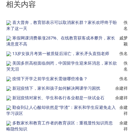
相关内容
喜大普奔，教育部表示可以取消家长群？家长欢呼终于盼
佚
来了这一天
名
寒假网课消费暴涨287%、在线教育获客成本攀升，家长
戚梦
满意度不高
颖
13岁女孩月考第一被质疑后溺亡，家长矛头直指老师
佚名
美国多所高校面临倒闭，中国留学生迎来坏消息，家长欲
佚
哭无泪
名
疫情下开学之前学生家长需做哪些准备？
佚名
新冠疫情下，家长和孩子如何解决网课学习困扰
余建祥
新冠疫情对家长、学生和各行各业都是一块试金石
余建祥
勤奋到让人心酸却依然是“学渣”：家长和学生应避免走入
余建
学习误区
祥
多数家长和教育工作者的教育误区：重视显性知识而忽
余建
略隐性知识
祥