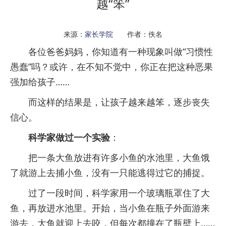
越“笨”
来源：
家长学院
作者：佚名
各位爸爸妈妈，你知道有一种现象叫做“习惯性
愚蠢”吗？或许，在不知不觉中，你正在把这种恶果
强加给孩子……
而这样的结果是，让孩子越来越笨，逐步丧失
信心。
科学家做过一个实验
：
把一条大鱼放进有许多小鱼的水池里，大鱼饿
了就游上去捕小鱼，没有一只能逃得过它的捕捉。
过了一段时间，科学家用一个玻璃瓶罩住了大
鱼，再放进水池里。开始，当小鱼在瓶子外面游来
游去，大鱼就迎上去咬，但每次都撞在了瓶壁上……